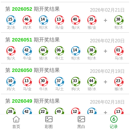
第
2026052
期开奖结果
2026年02月21日
+
15
46
14
13
40
35
38
龙/水
鸡/木
蛇/水
马/金
兔/火
猴/金
蛇/木
第
2026051
期开奖结果
2026年02月20日
+
40
42
44
06
14
38
01
兔/火
牛/金
猪/水
牛/土
蛇/水
蛇/木
马/水
第
2026050
期开奖结果
2026年02月19日
+
10
13
30
37
33
44
23
鸡/火
马/金
牛/水
马/土
狗/火
猪/水
猴/水
第
2026049
期开奖结果
2026年02月18日
+
28
42
22
49
12
31
13
兔/土
牛/金
鸡/水
马/火
羊/金
鼠/水
马/金
首页
彩图
黑白
记录