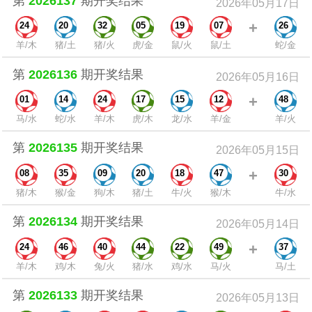
第
2026137
期开奖结果
2026年05月17日
+
24
20
32
05
19
07
26
羊/木
猪/土
猪/火
虎/金
鼠/火
鼠/土
蛇/金
第
2026136
期开奖结果
2026年05月16日
+
01
14
24
17
15
12
48
马/水
蛇/水
羊/木
虎/木
龙/水
羊/金
羊/火
第
2026135
期开奖结果
2026年05月15日
+
08
35
09
20
18
47
30
猪/木
猴/金
狗/木
猪/土
牛/火
猴/木
牛/水
第
2026134
期开奖结果
2026年05月14日
+
24
46
40
44
22
49
37
羊/木
鸡/木
兔/火
猪/水
鸡/水
马/火
马/土
第
2026133
期开奖结果
2026年05月13日