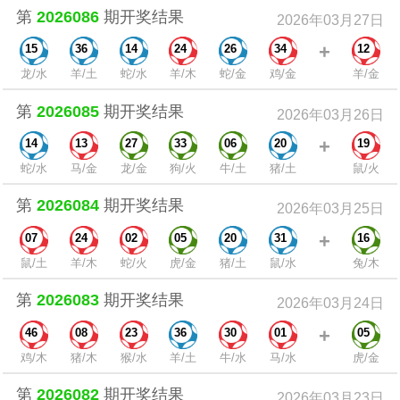
第
2026086
期开奖结果
2026年03月27日
+
15
36
14
24
26
34
12
龙/水
羊/土
蛇/水
羊/木
蛇/金
鸡/金
羊/金
第
2026085
期开奖结果
2026年03月26日
+
14
13
27
33
06
20
19
蛇/水
马/金
龙/金
狗/火
牛/土
猪/土
鼠/火
第
2026084
期开奖结果
2026年03月25日
+
07
24
02
05
20
31
16
鼠/土
羊/木
蛇/火
虎/金
猪/土
鼠/水
兔/木
第
2026083
期开奖结果
2026年03月24日
+
46
08
23
36
30
01
05
鸡/木
猪/木
猴/水
羊/土
牛/水
马/水
虎/金
第
2026082
期开奖结果
2026年03月23日