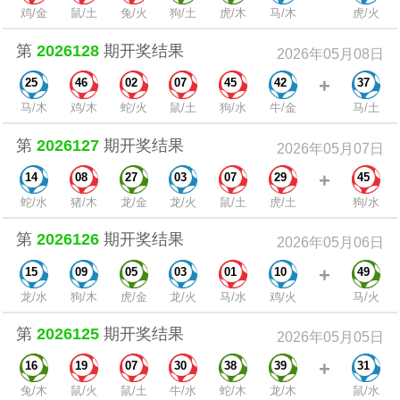
鸡/金
鼠/土
兔/火
狗/土
虎/木
马/木
虎/火
第
2026128
期开奖结果
2026年05月08日
+
25
46
02
07
45
42
37
马/木
鸡/木
蛇/火
鼠/土
狗/水
牛/金
马/土
第
2026127
期开奖结果
2026年05月07日
+
14
08
27
03
07
29
45
蛇/水
猪/木
龙/金
龙/火
鼠/土
虎/土
狗/水
第
2026126
期开奖结果
2026年05月06日
+
15
09
05
03
01
10
49
龙/水
狗/木
虎/金
龙/火
马/水
鸡/火
马/火
第
2026125
期开奖结果
2026年05月05日
+
16
19
07
30
38
39
31
兔/木
鼠/火
鼠/土
牛/水
蛇/木
龙/木
鼠/水