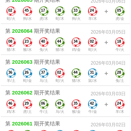
2026年03月06日
+
02
45
17
38
33
24
05
蛇/火
狗/水
虎/木
蛇/木
狗/火
羊/木
虎/金
第
2026064
期开奖结果
2026年03月05日
+
08
23
40
44
34
02
18
猪/木
猴/水
兔/火
猪/水
鸡/金
蛇/火
牛/火
第
2026063
期开奖结果
2026年03月04日
+
36
26
37
02
44
31
28
羊/土
蛇/金
马/土
蛇/火
猪/水
鼠/水
兔/土
第
2026062
期开奖结果
2026年03月03日
+
46
29
06
49
35
42
24
鸡/木
虎/土
牛/土
马/火
猴/金
牛/金
羊/木
第
2026061
期开奖结果
2026年03月02日