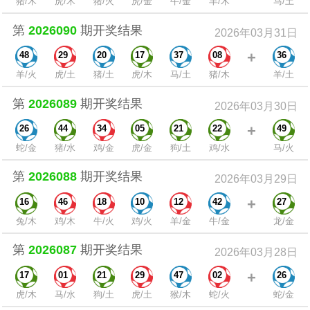
猪/木
虎/木
猪/火
虎/金
牛/金
羊/木
马/土
第
2026090
期开奖结果
2026年03月31日
+
48
29
20
17
37
08
36
羊/火
虎/土
猪/土
虎/木
马/土
猪/木
羊/土
第
2026089
期开奖结果
2026年03月30日
+
26
44
34
05
21
22
49
蛇/金
猪/水
鸡/金
虎/金
狗/土
鸡/水
马/火
第
2026088
期开奖结果
2026年03月29日
+
16
46
18
10
12
42
27
兔/木
鸡/木
牛/火
鸡/火
羊/金
牛/金
龙/金
第
2026087
期开奖结果
2026年03月28日
+
17
01
21
29
47
02
26
虎/木
马/水
狗/土
虎/土
猴/木
蛇/火
蛇/金