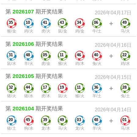
第
2026107
期开奖结果
2026年04月17日
+
35
10
41
43
34
06
49
猴/金
鸡/火
虎/火
鼠/金
鸡/金
牛/土
马/火
第
2026106
期开奖结果
2026年04月16日
+
31
48
05
11
46
40
22
鼠/水
羊/火
虎/金
猴/火
鸡/木
兔/火
鸡/水
第
2026105
期开奖结果
2026年04月15日
+
32
44
17
19
11
36
28
猪/火
猪/水
虎/木
鼠/火
猴/火
羊/土
兔/土
第
2026104
期开奖结果
2026年04月14日
+
20
45
39
49
03
48
01
猪/土
狗/水
龙/木
马/火
龙/火
羊/火
马/水