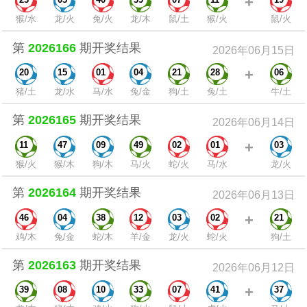
+
猴/水
龙/火
兔/火
龙/木
鼠/土
猴/火
鼠/火
第
2026166
期开奖结果
2026年06月15日
+
20
15
01
04
21
28
06
猪/土
龙/水
马/水
兔/金
狗/土
兔/土
牛/土
第
2026165
期开奖结果
2026年06月14日
+
11
47
09
49
02
01
03
猴/火
猴/木
狗/木
马/火
蛇/火
马/水
龙/火
第
2026164
期开奖结果
2026年06月13日
+
46
04
38
12
03
02
21
鸡/木
兔/金
蛇/木
羊/金
龙/火
蛇/火
狗/土
第
2026163
期开奖结果
2026年06月12日
+
39
08
10
33
07
41
37