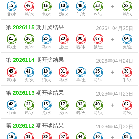
+
15
46
16
10
48
33
22
龙/水
鸡/木
兔/木
鸡/火
羊/火
狗/火
鸡/水
第
2026115
期开奖结果
2026年04月25日
+
21
16
25
29
08
07
04
狗/土
兔/木
马/木
虎/土
猪/木
鼠/土
兔/金
第
2026114
期开奖结果
2026年04月24日
+
45
41
10
01
36
25
30
狗/水
虎/火
鸡/火
马/水
羊/土
马/木
牛/水
第
2026113
期开奖结果
2026年04月23日
+
42
22
15
17
32
49
02
牛/金
鸡/水
龙/水
虎/木
猪/火
马/火
蛇/火
第
2026112
期开奖结果
2026年04月22日
+
15
19
30
07
44
10
09