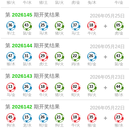
猴/火
牛/水
猪/土
鼠/火
虎/金
兔/木
牛/金
第
2026145
期开奖结果
2026年05月25日
+
36
43
25
32
37
18
05
羊/土
鼠/金
马/木
猪/火
马/土
牛/火
虎/金
第
2026144
期开奖结果
2026年05月24日
+
47
31
29
33
22
26
43
猴/木
鼠/水
虎/土
狗/火
鸡/水
蛇/金
鼠/金
第
2026143
期开奖结果
2026年05月23日
+
13
26
18
32
02
33
44
马/金
蛇/金
牛/火
猪/火
蛇/火
狗/火
猪/水
第
2026142
期开奖结果
2026年05月22日
+
45
15
26
21
18
35
23
狗/水
龙/水
蛇/金
狗/土
牛/火
猴/金
猴/水